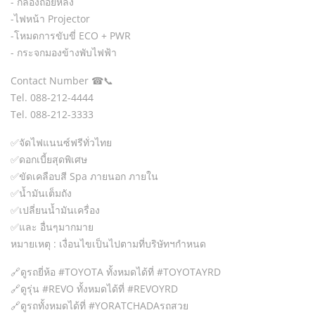
- กล้องถอยหลัง
-ไฟหน้า Projector
-โหมดการขับขี่ ECO + PWR
- กระจกมองข้างพับไฟฟ้า
Contact Number ☎📞
Tel. 088-212-4444
Tel. 088-212-3333
✅จัดไฟแนนซ์ฟรีทั่วไทย
✅ดอกเบี้ยสุดพิเศษ
✅ขัดเคลือบสี Spa ภายนอก ภายใน
✅น้ำมันเต็มถัง
✅เปลี่ยนน้ำมันเครื่อง
✅และ อื่นๆมากมาย
หมายเหตุ : เงื่อนไขเป็นไปตามที่บริษัทฯกำหนด
🔗ดูรถยี่ห้อ​ #TOYOTA ทั้งหมดได้ที่ #TOYOTAYRD
🔗ดูรุ่น​ #REVO ทั้งหมดได้ที่ #REVOYRD
🔗ดูรถทั้งหมดได้ที่ #YORATCHADAรถสวย