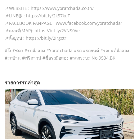
📌WEBSITE : https://www.yoratchada.co.th/
📌LINE@ : https://bit.ly/2k57kuT
📌FACEBOOK FANPAGE : www.facebook.com/yoratchada1
📌แผนที่(MAP): https://bit.ly/2VNS0Ve
📌ลิ้งยูทูป : https://bit.ly/2Irgctr
#โยรัชดา #รถมือสอง #Yoratchada #รถ​ #รถยนต์​ #รถยนต์มือสอง
#รถบ้าน #ฟรีดาวน์ #ซื้อรถมือสอง #รถกระบะ No.9534.BK
รายการรถล่าสุด