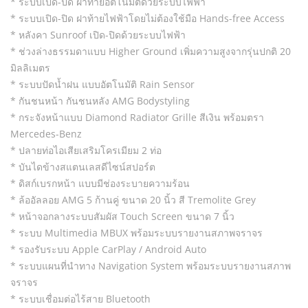
* ระบบเปิด-ปิด ฝาท้ายอัตโนมัติด้วยระบบไฟฟ้า
* ระบบเปิด-ปิด ฝาท้ายไฟฟ้าโดยไม่ต้องใช้มือ Hands-free Access
* หลังคา Sunroof เปิด-ปิดด้วยระบบไฟฟ้า
* ช่วงล่างธรรมดาแบบ Higher Ground เพิ่มความสูงจากรุ่นปกติ 20
มิลลิเมตร
* ระบบปัดน้ำฝน แบบอัตโนมัติ Rain Sensor
* กันชนหน้า กันชนหลัง AMG Bodystyling
* กระจังหน้าแบบ Diamond Radiator Grille สีเงิน พร้อมตรา
Mercedes-Benz
* ปลายท่อไอเสียเสริมโครเมียม 2 ท่อ
* บันไดข้างสแตนเลสดีไซน์สปอร์ต
* ดิสก์เบรกหน้า แบบมีช่องระบายความร้อน
* ล้ออัลลอย AMG 5 ก้านคู่ ขนาด 20 นิ้ว สี Tremolite Grey
* หน้าจอกลางระบบสัมผัส Touch Screen ขนาด 7 นิ้ว
* ระบบ Multimedia MBUX พร้อมระบบรายงานสภาพจราจร
* รองรับระบบ Apple CarPlay / Android Auto
* ระบบแผนที่นำทาง Navigation System พร้อมระบบรายงานสภาพ
จราจร
* ระบบเชื่อมต่อไร้สาย Bluetooth