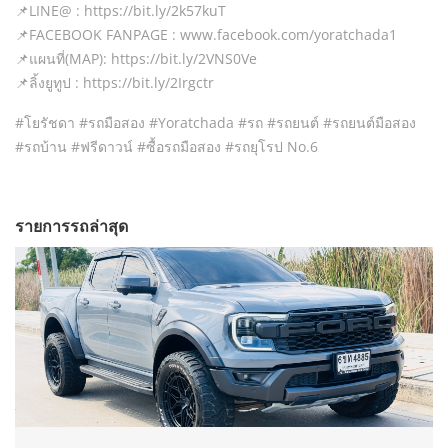
📌LINE@ : https://bit.ly/2k57kuT
📌FACEBOOK FANPAGE : www.facebook.com/yoratchada1
📌แผนที่(MAP): https://bit.ly/2VNS0Ve
📌ลิ้งยูทูป : https://bit.ly/2Irgctr
#โยรัชดา #รถมือสอง #Yoratchada #รถ​ #รถยนต์​ #รถยนต์มือสอง
#รถบ้าน #ฟรีดาวน์ #ซื้อรถมือสอง #รถยุโรป No.6
รายการรถล่าสุด
2026
AT
2000