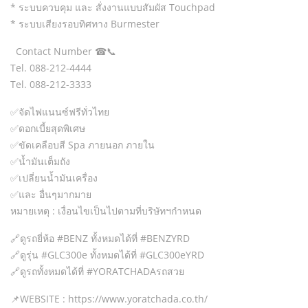
* ระบบควบคุม และ สั่งงานแบบสัมผัส Touchpad
* ระบบเสียงรอบทิศทาง Burmester
Contact Number ☎📞
Tel. 088-212-4444
Tel. 088-212-3333
✅จัดไฟแนนซ์ฟรีทั่วไทย
✅ดอกเบี้ยสุดพิเศษ
✅ขัดเคลือบสี Spa ภายนอก ภายใน
✅น้ำมันเต็มถัง
✅เปลี่ยนน้ำมันเครื่อง
✅และ อื่นๆมากมาย
หมายเหตุ : เงื่อนไขเป็นไปตามที่บริษัทฯกำหนด
🔗ดูรถยี่ห้อ​ #BENZ ทั้งหมดได้ที่ #BENZYRD
🔗ดูรุ่น​ #GLC300e ทั้งหมดได้ที่ #GLC300eYRD
🔗ดูรถทั้งหมดได้ที่ #YORATCHADAรถสวย
📌WEBSITE : https://www.yoratchada.co.th/