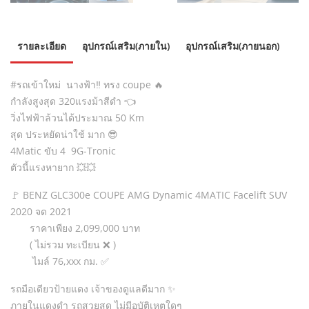
รายละเอียด
อุปกรณ์เสริม(ภายใน)
อุปกรณ์เสริม(ภายนอก)
#รถเข้าใหม่ นางฟ้า‼️ ทรง coupe 🔥
กำลังสูงสุด 320แรงม้าสีดำ 👈
วิ่งไฟฟ้าล้วนได้ประมาณ 50 Km
สุด ประหยัดน่าใช้ มาก 😎
4Matic ขับ 4 9G-Tronic
ตัวนี้แรงหายาก 💥💥
🚩 BENZ GLC300e COUPE AMG Dynamic 4MATIC Facelift SUV
2020 จด 2021
ราคาเพียง 2,099,000 บาท
( ไม่รวม ทะเบียน ❌ )
ไมล์ 76,xxx กม. ✅
รถมือเดียวป้ายแดง เจ้าของดูแลดีมาก ✨
ภายในแดงดำ รถสวยสุด ไม่มีอุบัติเหตุใดๆ