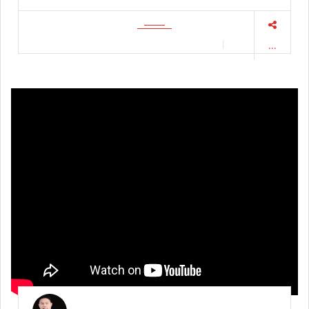
MITSUBISHI XPANDER 1.5 CROSS SUV AT 2020 แท้ |
#โยรัชดา #รถมือสอง #รถยนต์มือสอง / 2024-04-18
16:20:05
...